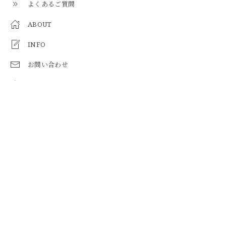
よくあるご質問
ABOUT
INFO
お問い合わせ
オフィシャルサイト
住所
静岡県浜松市浜名区新原3897-1
営業時間
9時～18時
定休日
定休日：火曜・水曜・第1/3/5日曜日
ABOUT
MAP
送料について