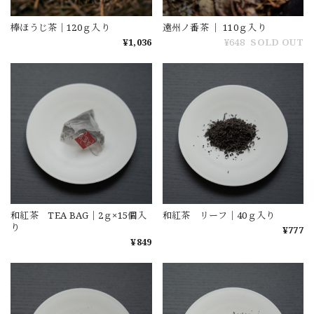
棒ほうじ茶｜120ｇ入り
遠州ノ番茶 ｜ 110ｇ入り
¥1,036
¥648
SOLD OUT
和紅茶 TEA BAG｜2ｇ×15個入
和紅茶 リーフ｜40ｇ入り
り
¥777
¥849