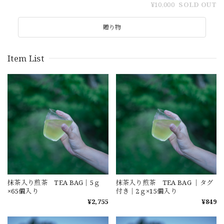
¥10,000
SOLD OUT
贈り物
Item List
抹茶入り煎茶 TEA BAG｜5ｇ
抹茶入り煎茶 TEA BAG ｜タグ
×65個入り
付き｜2ｇ×15個入り
¥2,755
¥849