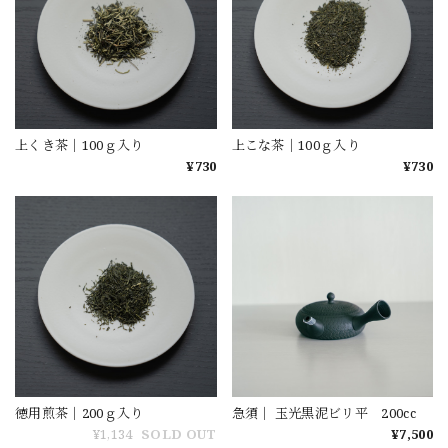
上くき茶｜100ｇ入り
上こな茶｜100ｇ入り
¥730
¥730
徳用煎茶｜200ｇ入り
急須｜ 玉光黒泥ビリ平 200cc
¥1,134
SOLD OUT
¥7,500