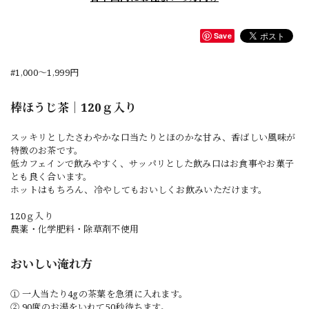
Save
#1,000〜1,999円
棒ほうじ茶｜120ｇ入り
スッキリとしたさわやかな口当たりとほのかな甘み、香ばしい風味が
特徴のお茶です。
低カフェインで飲みやすく、サッパリとした飲み口はお食事やお菓子
とも良く合います。
ホットはもちろん、冷やしてもおいしくお飲みいただけます。
120ｇ入り
農薬・化学肥料・除草剤不使用
おいしい淹れ方
① 一人当たり4gの茶葉を急須に入れます。
② 90度のお湯をいれて50秒待ちます。