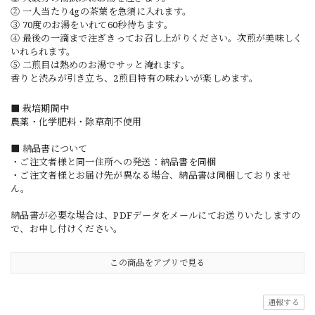
② 一人当たり4gの茶葉を急須に入れます。
③ 70度のお湯をいれて60秒待ちます。
④ 最後の一滴まで注ぎきってお召し上がりください。次煎が美味しく
いれられます。
⑤ 二煎目は熱めのお湯でサッと淹れます。
香りと渋みが引き立ち、2煎目特有の味わいが楽しめます。
■ 栽培期間中
農薬・化学肥料・除草剤不使用
■ 納品書について
・ご注文者様と同一住所への発送：納品書を同梱
・ご注文者様とお届け先が異なる場合、納品書は同梱しておりませ
ん。
納品書が必要な場合は、PDFデータをメールにてお送りいたしますの
で、お申し付けください。
この商品をアプリで見る
通報する