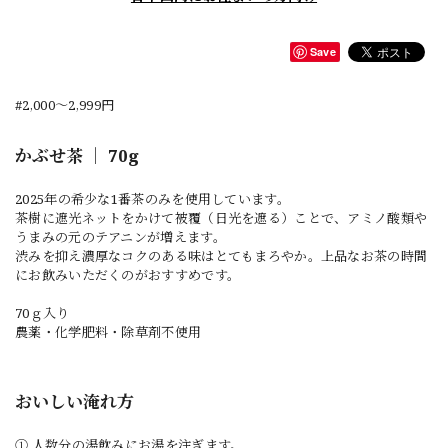
Save
#2,000〜2,999円
かぶせ茶 ｜ 70g
2025年の希少な1番茶のみを使用しています。
茶樹に遮光ネットをかけて被覆（日光を遮る）ことで、アミノ酸類や
うまみの元のテアニンが増えます。
渋みを抑え濃厚なコクのある味はとてもまろやか。上品なお茶の時間
にお飲みいただくのがおすすめです。
70ｇ入り
農薬・化学肥料・除草剤不使用
おいしい淹れ方
① 人数分の湯飲みにお湯を注ぎます。