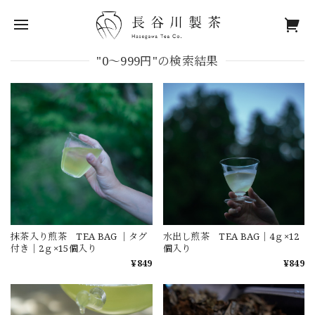
"0～999円"の検索結果
抹茶入り煎茶 TEA BAG ｜タグ
水出し煎茶 TEA BAG｜4ｇ×12
付き｜2ｇ×15個入り
個入り
¥849
¥849