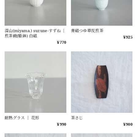
深山(miyama.) suzune-すずね ｜
青磁つゆ草反煎茶
煎茶碗(姫鉢) 白磁
¥925
¥770
耐熱グラス ｜ 花形
茶さじ
¥990
¥900